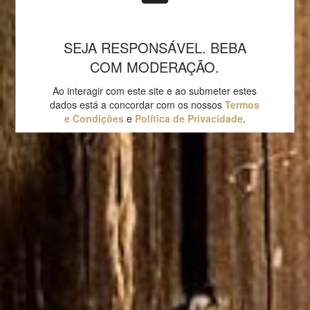
SEJA RESPONSÁVEL. BEBA
COM MODERAÇÃO.
Ao interagir com este site e ao submeter estes
dados está a concordar com os nossos
Termos
e Condições
e
Política de Privacidade
.
VISITE-NOS
ESTAMOS À SUA ESPERA