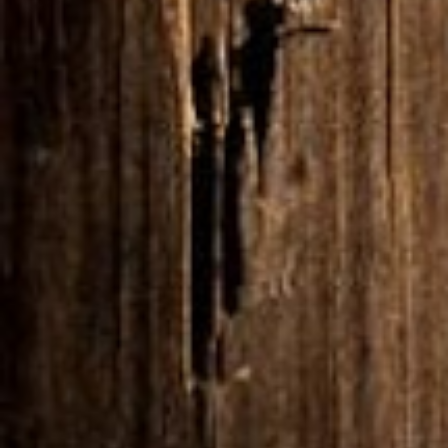
RESERVE JÁ!
A Serenada
Enoturismo
8.9
Ótimo
560 comentários reais