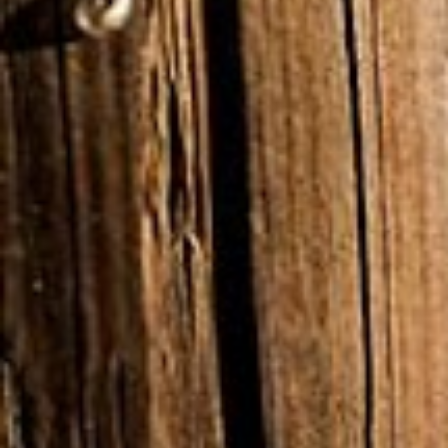
Quarto
Touriga Nacional
Um quarto acolhedor, indicado para estadias
curtas ou individuais. Inclui um roupeiro, um
cofre, acesso Wi-Fi gratuito e uma casa de banho
privada com produtos de higiene pessoal
gratuitos. Oferece vista sobre o jardim. Na
decoração sobressai a cortiça utilizada na
cabeceira da cama, remetendo para as raízes
alentejanas.
ESPECIFICAÇÕES
TIPO DE CAMA:
1 cama de casal grande
OCUPAÇÃO:
2 pessoas
ÁREA:
18m²