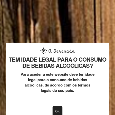
CRIANÇAS:
Ver Extras
COMODIDADES
Casa de banho privada com chuveiro
Wi-Fi Gratuito
TEM IDADE LEGAL PARA O CONSUMO
DE BEBIDAS ALCOÓLICAS?
EXTRAS
Para aceder a este website deve ter idade
Uma criança com menos de 3 anos: será acomodado(a) sem
legal para o consumo de bebidas
custos adicionais por um berço.
alcoólicas, de acordo com os termos
legais do seu país.
Uma criança mais velha ou adulto: será cobrado EUR 45 por
noite, por pessoa por uma cama extra.
NOTA: Qualquer tipo de cama extra ou berço só está disponível
mediante pedido e deve ser confirmado pelo hotel.
OK